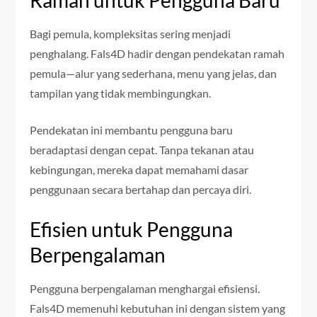
Ramah untuk Pengguna Baru
Bagi pemula, kompleksitas sering menjadi
penghalang. Fals4D hadir dengan pendekatan ramah
pemula—alur yang sederhana, menu yang jelas, dan
tampilan yang tidak membingungkan.
Pendekatan ini membantu pengguna baru
beradaptasi dengan cepat. Tanpa tekanan atau
kebingungan, mereka dapat memahami dasar
penggunaan secara bertahap dan percaya diri.
Efisien untuk Pengguna
Berpengalaman
Pengguna berpengalaman menghargai efisiensi.
Fals4D memenuhi kebutuhan ini dengan sistem yang