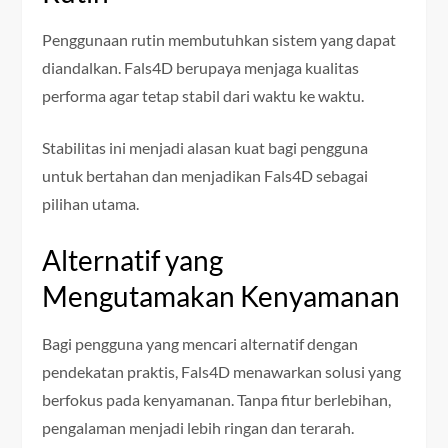
Penggunaan rutin membutuhkan sistem yang dapat
diandalkan. Fals4D berupaya menjaga kualitas
performa agar tetap stabil dari waktu ke waktu.
Stabilitas ini menjadi alasan kuat bagi pengguna
untuk bertahan dan menjadikan Fals4D sebagai
pilihan utama.
Alternatif yang
Mengutamakan Kenyamanan
Bagi pengguna yang mencari alternatif dengan
pendekatan praktis, Fals4D menawarkan solusi yang
berfokus pada kenyamanan. Tanpa fitur berlebihan,
pengalaman menjadi lebih ringan dan terarah.