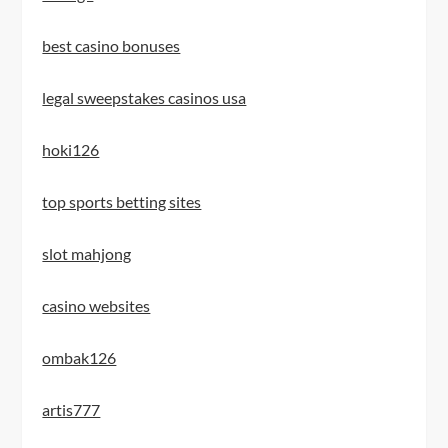
best casino bonuses
legal sweepstakes casinos usa
hoki126
top sports betting sites
slot mahjong
casino websites
ombak126
artis777