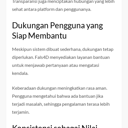
Transparansi juga menciptakan hubungan yang lebih
sehat antara platform dan penggunanya.
Dukungan Pengguna yang
Siap Membantu
Meskipun sistem dibuat sederhana, dukungan tetap
diperlukan. Fals4D menyediakan layanan bantuan
untuk menjawab pertanyaan atau mengatasi
kendala.
Keberadaan dukungan meningkatkan rasa aman.
Pengguna mengetahui bahwa ada bantuan jika
terjadi masalah, sehingga pengalaman terasa lebih
terjamin.