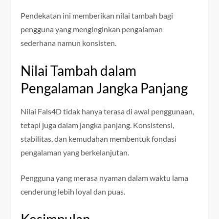
Pendekatan ini memberikan nilai tambah bagi
pengguna yang menginginkan pengalaman
sederhana namun konsisten.
Nilai Tambah dalam
Pengalaman Jangka Panjang
Nilai Fals4D tidak hanya terasa di awal penggunaan,
tetapi juga dalam jangka panjang. Konsistensi,
stabilitas, dan kemudahan membentuk fondasi
pengalaman yang berkelanjutan.
Pengguna yang merasa nyaman dalam waktu lama
cenderung lebih loyal dan puas.