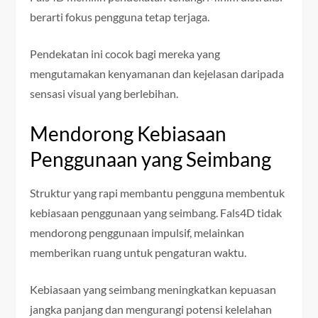
berarti fokus pengguna tetap terjaga.
Pendekatan ini cocok bagi mereka yang
mengutamakan kenyamanan dan kejelasan daripada
sensasi visual yang berlebihan.
Mendorong Kebiasaan
Penggunaan yang Seimbang
Struktur yang rapi membantu pengguna membentuk
kebiasaan penggunaan yang seimbang. Fals4D tidak
mendorong penggunaan impulsif, melainkan
memberikan ruang untuk pengaturan waktu.
Kebiasaan yang seimbang meningkatkan kepuasan
jangka panjang dan mengurangi potensi kelelahan